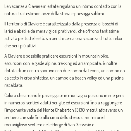
Le vacanze a Claviere in estate regalano un intimo contatto con la
natura, tra testimonianze della storia e paesaggi sublimi.
Il territorio di Claviere è caratterizzato dalla presenza di boschi di
larici e abeti, e da meravigliosi prati verdi, che offrono tantissime
attività per tutte le età, sia per chi cerca una vacanza di tutto relax
che per i più attivi.
A Claviere è possibile praticare escursioni in mountain bike,
escursioni con le guide alpine, trekking ed arrampicata; è inoltre
dotata di un centro sportivo con due campi da tennis, un campo da
calcetto in erba sintetica, un campo da beach volley ed una piscina
riscaldata.
Coloro che amano le passeggiate in montagna possono immergersi
in numerosi sentieri adatti per gite ed escursioni fino a raggiungere
l’imponente vetta del Monte Chaberton (3130 metri), attraverso un
sentiero che sale fino alla cima dello stesso o ammirare il
meraviglioso sentiero delle Gorge di San Gervasio e