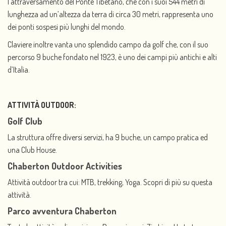
l’attraversamento del Ponte Tibetano, che con i suoi 544 metri di
lunghezza ad un’altezza da terra di circa 30 metri, rappresenta uno
dei ponti sospesi più lunghi del mondo.
Claviere inoltre vanta uno splendido campo da golf che, con il suo
percorso 9 buche fondato nel 1923, è uno dei campi più antichi e alti
d’Italia.
ATTIVITÀ OUTDOOR:
Golf
Cl
ub
La struttura offre diversi servizi, ha 9 buche, un campo pratica ed
una Club House.
Chaberton Outdoor Activities
Attività outdoor tra cui: MTB, trekking, Yoga. Scopri di più su questa
attività.
Parco avventura Chaberton