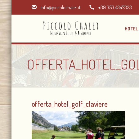
info@piccolochalet.it
+39 353 4347323
HOTEL
OFFERTA_HOTEL_GO
offerta_hotel_golf_claviere