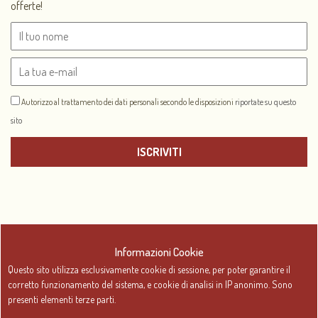
offerte!
Autorizzo al trattamento dei dati personali secondo le disposizioni
riportate su questo
sito
Informazioni Cookie
Questo sito utilizza esclusivamente cookie di sessione, per poter garantire il
© 2017 Hotel Piccolo Chalet | P.I.
CREDITS
corretto funzionamento del sistema, e cookie di analisi in IP anonimo. Sono
07833900017 - CIR: 001087-
PRIVACY POLICY
presenti elementi terze parti.
ALB-00005 - CIN:
COOKIE SETTINGS